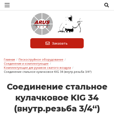
Заказать
Главная
/
Пескоструйное оборудование
/
Соединения и комплектующие
/
Комплектующие для рукавов сжатого воздуха
/
Соединение стальное кулачковое KIG 34 (внутр.резьба 3/4“)
Со­е­ди­не­ние сталь­ное
ку­лач­ко­вое KIG 34
(внутр.резь­ба 3/4“)