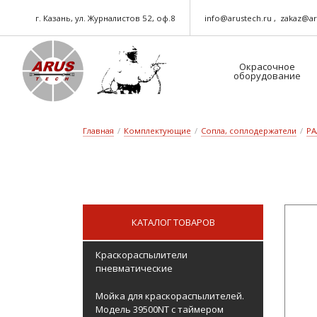
г. Казань, ул. Журналистов 52, оф.8
info@arustech.ru
zakaz@ar
Окрасочное
оборудование
Краскораспылители-пневматические
Шланг для окрасочного оборудования
Главная
/
Комплектующие
/
Сопла, соплодержатели
/
PA
КАТАЛОГ ТОВАРОВ
Краскораспылители
пневматические
Мойка для краскораспылителей.
Модель 39500NT с таймером