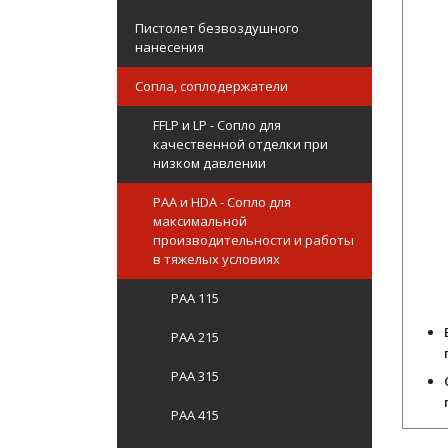
Пистолет безвоздушного
нанесения
Сопла, соплодержатели
FFLP и LP - Сопло для
качественной отделки при
низком давлении
PAA и HDA - Сопло для
максимальной
производительности и работы
в тяжелых условиях
PAA 115
PAA 215
PAA 315
PAA 415