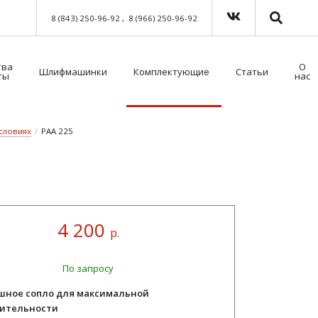
8 (843) 250-96-92
8 (966) 250-96-92
тва
О
Шлифмашинки
Комплектующие
Статьи
ты
нас
Краскораспылители пневматические
Мойка для краскораспылителей. Модель 39500NT с таймером
Пистолет безвоздушного нанесения
Шланги для окрасочного оборудования
Средства индивидуальной защиты (СИЗ)
Методы распыления лакокрасочных материалов
Как выбрать защитный комбинезон?
условиях
/
PAA 225
4 200
р.
По запросу
шное сопло для максимальной
ительности