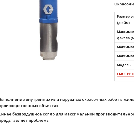
Окрасочн
Размер о
(дюйм)
Максимал
факела (
Максимал
Максимал
Модель
СМОТРЕТЬ
Выполнение внутренних или наружных окрасочных работ в жилы
производственных объектах.
Синее безвоздушное сопло для максимальной производительнос
представляет проблемы