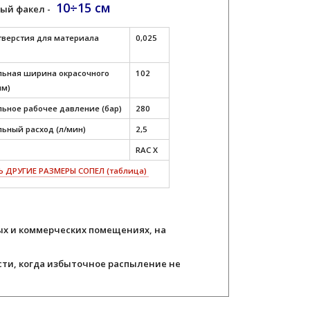
10÷15 см
ый факел -
тверстия для материала
0,025
ьная ширина окрасочного
102
мм)
ьное рабочее давление (бар)
280
ьный расход (л/мин)
2,5
RAC X
 ДРУГИЕ РАЗМЕРЫ СОПЕЛ (таблица)
х и коммерческих помещениях, на
ти, когда избыточное распыление не