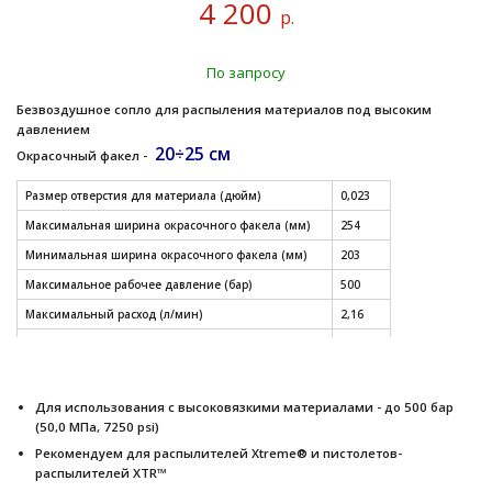
4 200
р.
По запросу
Безвоздушное сопло для распыления материалов под высоким
давлением
20÷25 см
Окрасочный факел -
Размер отверстия для материала (дюйм)
0,023
Максимальная ширина окрасочного факела (мм)
254
Минимальная ширина окрасочного факела (мм)
203
Максимальное рабочее давление (бар)
500
Максимальный расход (л/мин)
2,16
Модель
XHD
СМОТРЕТЬ ДРУГИЕ РАЗМЕРЫ СОПЕЛ (таблица)
Для использования с высоковязкими материалами - до 500 бар
(50,0 МПа, 7250 psi)
Рекомендуем для распылителей Xtreme® и пистолетов-
распылителей XTR™