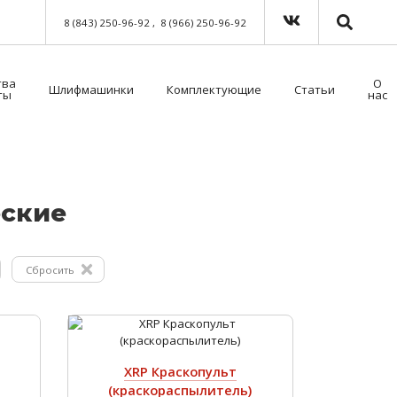
8 (843) 250-96-92
8 (966) 250-96-92
тва
О
Шлифмашинки
Комплектующие
Статьи
ты
нас
Краскораспылители пневматические
Мойка для краскораспылителей. Модель 39500NT с таймером
Пистолет безвоздушного нанесения
Шланги для окрасочного оборудования
Средства индивидуальной защиты (СИЗ)
Методы распыления лакокрасочных материалов
Как выбрать защитный комбинезон?
ес­кие
Сбросить
XRP Краскопульт
(краскораспылитель)