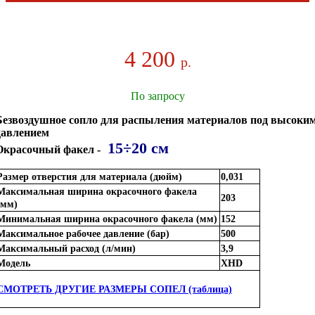
4 200
р.
По запросу
Безвоздушное сопло для распыления материалов под высоки
давлением
15÷20 см
Окрасочный факел -
Размер отверстия для материала (дюйм)
0,031
Максимальная ширина окрасочного факела
203
(мм)
Минимальная ширина окрасочного факела (мм)
152
Максимальное рабочее давление (бар)
500
Максимальный расход (л/мин)
3,9
Модель
XHD
СМОТРЕТЬ ДРУГИЕ РАЗМЕРЫ СОПЕЛ (таблица)