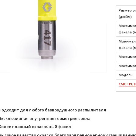
Размер о
(дюйм)
Максимал
факела (
Минималь
факела (
Максимал
Максимал
Модель
СМОТРЕТЬ
Подходит для любого безвоздушного распылителя
Эксклюзивная внутренняя геометрия сопла
Более плавный окрасочный факел
Высокое качество окраски благодаря равномерному смешивани