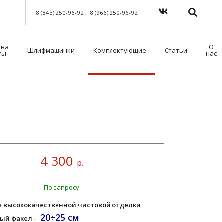
8 (843) 250-96-92
8 (966) 250-96-92
тва
О
Шлифмашинки
Комплектующие
Статьи
ты
нас
Краскораспылители пневматические
Мойка для краскораспылителей. Модель 39500NT с таймером
Пистолет безвоздушного нанесения
Шланги для окрасочного оборудования
Средства индивидуальной защиты (СИЗ)
Методы распыления лакокрасочных материалов
Как выбрать защитный комбинезон?
4 300
р.
По запросу
я высококачественной чистовой отделки
20÷25 см
ый факел -