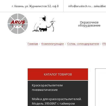
г. Казань, ул. Журналистов 52, оф.8
info@arustech.ru
zakaz@ar
Окрасочное
оборудование
Краскораспылители-пневматические
Шланг для окрасочного оборудования
Главная
/
Комплектующие
/
Сопла, соплодержатели
/
FF
КАТАЛОГ ТОВАРОВ
Краскораспылители
пневматические
Мойка для краскораспылителей.
Модель 39500NT с таймером