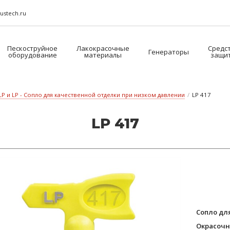
ustech.ru
Пескоструйное
Лакокрасочные
Средс
Генераторы
оборудование
материалы
защи
LP и LP - Сопло для качественной отделки при низком давлении
/
LP 417
LP 417
Сопло дл
Окрасочн