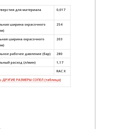
тверстия для материала
0,017
ьная ширина окрасочного
254
мм)
ная ширина окрасочного
203
мм)
ьное рабочее давление (бар)
280
ьный расход (л/мин)
1,17
RAC X
 ДРУГИЕ РАЗМЕРЫ СОПЕЛ (таблица)
ю