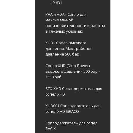
LP 631
PAA и HDA - Сопло для
максимальной
производительности и работы
в тяжелых условиях
XHD - Сопло высокого
давления. Макс рабочее
давление 500 бар
Сопло XHD (Dino-Power)
высокого давления 500 бар -
1550 руб.
STX-XHD Соплодержатель для
сопел XHD
XHD001 Соплодержатель для
сопел XHD GRACO
Соплодержатель для сопел
RAC X