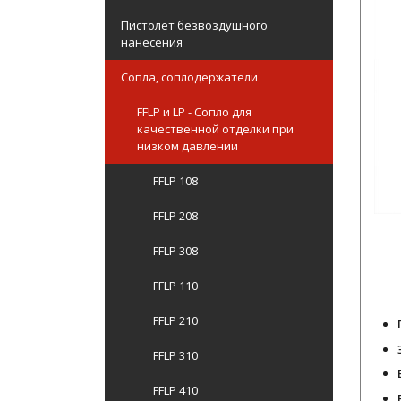
Пистолет безвоздушного
нанесения
Сопла, соплодержатели
FFLP и LP - Сопло для
качественной отделки при
низком давлении
FFLP 108
FFLP 208
FFLP 308
FFLP 110
FFLP 210
FFLP 310
FFLP 410