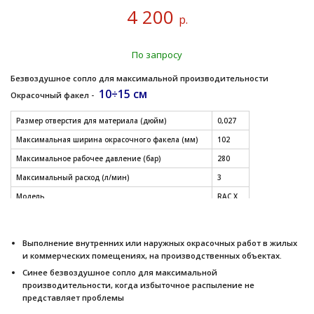
4 200
р.
По запросу
Безвоздушное сопло для максимальной производительности
10÷15 см
Окрасочный факел -
Размер отверстия для материала (дюйм)
0,027
Максимальная ширина окрасочного факела (мм)
102
Максимальное рабочее давление (бар)
280
Максимальный расход (л/мин)
3
Модель
RAC X
СМОТРЕТЬ ДРУГИЕ РАЗМЕРЫ СОПЕЛ (таблица)
Выполнение внутренних или наружных окрасочных работ в жилых
и коммерческих помещениях, на производственных объектах.
Синее безвоздушное сопло для максимальной
производительности, когда избыточное распыление не
представляет проблемы