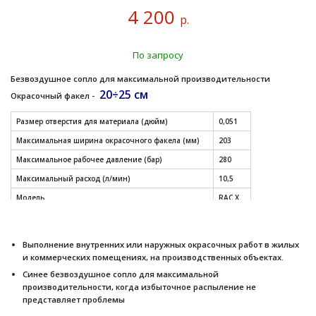
4 200
р.
По запросу
Безвоздушное сопло для максимальной производительности
20÷25 см
Окрасочный факел -
Размер отверстия для материала (дюйм)
0,051
Максимальная ширина окрасочного факела (мм)
203
Максимальное рабочее давление (бар)
280
Максимальный расход (л/мин)
10,5
Модель
RAC X
СМОТРЕТЬ ДРУГИЕ РАЗМЕРЫ СОПЕЛ (таблица)
Выполнение внутренних или наружных окрасочных работ в жилых
и коммерческих помещениях, на производственных объектах.
Синее безвоздушное сопло для максимальной
производительности, когда избыточное распыление не
представляет проблемы