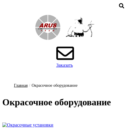
Заказать
Главная
/
Окрасочное оборудование
Ок­ра­соч­ное о­бо­ру­до­ва­ние