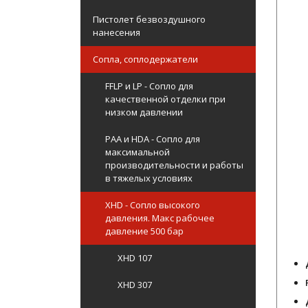
Пистолет безвоздушного
нанесения
Сопла, соплодержатели
FFLP и LP - Сопло для
качественной отделки при
низком давлении
PAA и HDA - Сопло для
максимальной
производительности и работы
в тяжелых условиях
XHD - Сопло высокого
давления. Макс рабочее
давление 500 бар
XHD 107
XHD 307