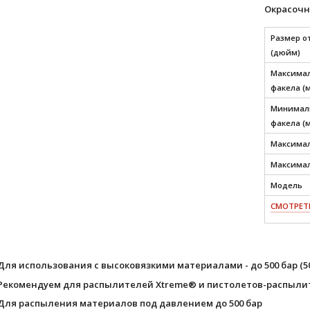
Окрасочн
Размер о
(дюйм)
Максимал
факела (
Минималь
факела (
Максимал
Максимал
Модель
СМОТРЕТЬ
Для использования с высоковязкими материалами - до 500 бар (50,
Рекомендуем для распылителей Xtreme® и пистолетов-распыли
Для распыления материалов под давлением до 500 бар