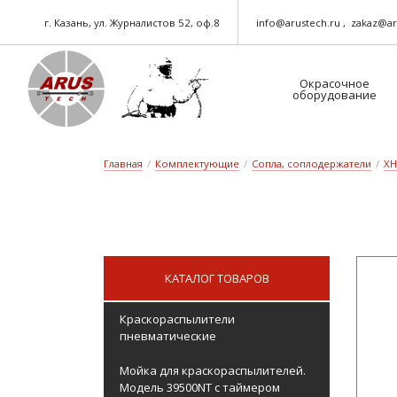
г. Казань, ул. Журналистов 52, оф.8
info@arustech.ru
zakaz@ar
Окрасочное
оборудование
Краскораспылители-пневматические
Шланг для окрасочного оборудования
Главная
/
Комплектующие
/
Сопла, соплодержатели
/
XH
КАТАЛОГ ТОВАРОВ
Краскораспылители
пневматические
Мойка для краскораспылителей.
Модель 39500NT с таймером