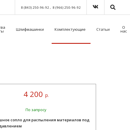
8 (843) 250-96-92
8 (966) 250-96-92
тва
О
Шлифмашинки
Комплектующие
Статьи
ты
нас
Краскораспылители пневматические
Мойка для краскораспылителей. Модель 39500NT с таймером
Пистолет безвоздушного нанесения
Шланги для окрасочного оборудования
Средства индивидуальной защиты (СИЗ)
Методы распыления лакокрасочных материалов
Как выбрать защитный комбинезон?
4 200
р.
По запросу
шное сопло для распыления материалов под
давлением