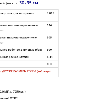
30÷35 см
ый факел -
тверстия для материала
0,019
ьная ширина окрасочного
356
мм)
ная ширина окрасочного
305
мм)
ьное рабочее давление (бар)
500
ьный расход (л/мин)
1,44
XHD
 ДРУГИЕ РАЗМЕРЫ СОПЕЛ (таблица)
0 МПа, 7250 psi)
телей XTR™