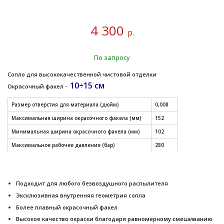
4 300
р.
По запросу
Сопло для высококачественной чистовой отделки
10÷15 см
Окрасочный факел -
Размер отверстия для материала (дюйм)
0,008
Максимальная ширина окрасочного факела (мм)
152
Минимальная ширина окрасочного факела (мм)
102
Максимальное рабочее давление (бар)
280
Максимальный расход (л/мин)
0,26
Модель
RAC X
Подходит для любого безвоздушного распылителя
СМОТРЕТЬ ДРУГИЕ РАЗМЕРЫ СОПЕЛ (таблица)
Эксклюзивная внутренняя геометрия сопла
Более плавный окрасочный факел
Высокое качество окраски благодаря равномерному смешиванию