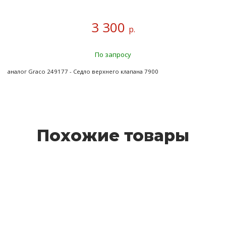
3 300
р.
По запросу
аналог Graco 249177 - Седло верхнего клапана 7900
Похожие товары
RKPV-K45 Седло верхнего клапана 250cc
8 100 руб.
Подробнее