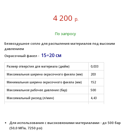
4 200
р.
По запросу
Безвоздушное сопло для распыления материалов под высоким
давлением
15÷20 см
Окрасочный факел -
Размер отверстия для материала (дюйм)
0,033
Максимальная ширина окрасочного факела (мм)
203
Минимальная ширина окрасочного факела (мм)
152
Максимальное рабочее давление (бар)
500
Максимальный расход (л/мин)
4,43
Модель
XHD
СМОТРЕТЬ ДРУГИЕ РАЗМЕРЫ СОПЕЛ (таблица)
Для использования с высоковязкими материалами - до 500 бар
(50,0 МПа, 7250 psi)