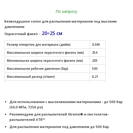
По запросу
Безвоздушное сопло для распыления материалов под высоким
давлением
20÷25 см
Окрасочный факел -
Размер отверстия для материала (дюйм)
0,045
Максимальная ширина окрасочного факела (мм)
254
Минимальная ширина окрасочного факела (мм)
203
Максимальное рабочее давление (бар)
500
Максимальный расход (л/мин)
8,21
Модель
XHD
СМОТРЕТЬ ДРУГИЕ РАЗМЕРЫ СОПЕЛ (таблица)
Для использования с высоковязкими материалами - до 500 бар
(50,0 МПа, 7250 psi)
Рекомендуем для распылителей Xtreme® и пистолетов-
распылителей XTR™
Для распыления материалов под давлением до 500 бар