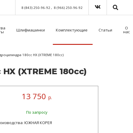
8 (843) 250-96-92
8 (966) 250-96-92
тва
О
Шлифмашинки
Комплектующие
Статьи
ты
нас
Краскораспылители пневматические
Мойка для краскораспылителей. Модель 39500NT с таймером
Пистолет безвоздушного нанесения
Шланги для окрасочного оборудования
Средства индивидуальной защиты (СИЗ)
Методы распыления лакокрасочных материалов
Как выбрать защитный комбинезон?
дроцилиндра 180сс HX (XTREME 180cc)
с HX (XTREME 180cc)
13 750
р.
По запросу
роизводства: ЮЖНАЯ КОРЕЯ