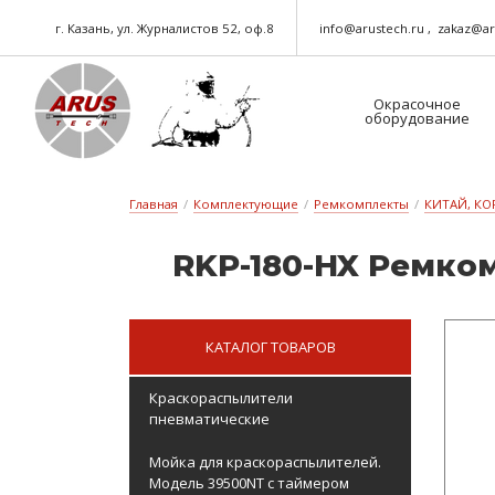
г. Казань, ул. Журналистов 52, оф.8
info@arustech.ru
zakaz@ar
Окрасочное
оборудование
Краскораспылители-пневматические
Шланг для окрасочного оборудования
Главная
/
Комплектующие
/
Ремкомплекты
/
КИТАЙ, КО
RKP-180-HX Рем­ком
КАТАЛОГ ТОВАРОВ
Краскораспылители
пневматические
Мойка для краскораспылителей.
Модель 39500NT с таймером