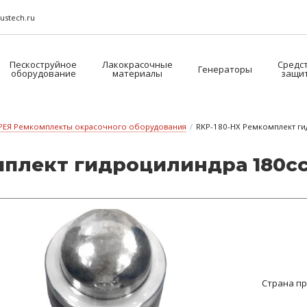
ustech.ru
Пескоструйное
Лакокрасочные
Средс
Генераторы
оборудование
материалы
защи
РЕЯ Ремкомплекты окрасочного оборудования
/
RKP-180-HX Ремкомплект ги
­плект гид­ро­ци­лин­дра 180с
Страна п