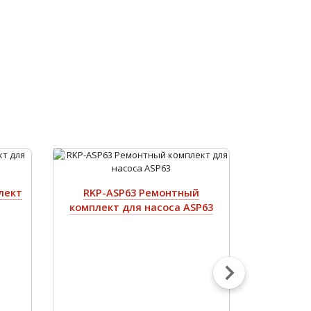
лект
RKP-ASP63 Ремонтный
RKP-G90 
комплект для насоса ASP63
для на