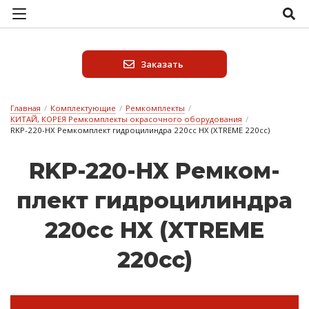
Заказать
Главная
/
Комплектующие
/
Ремкомплекты
/
КИТАЙ, КОРЕЯ Ремкомплекты окрасочного оборудования
/
RKP-220-HX Ремкомплект гидроцилиндра 220сс HX (XTREME 220cc)
RKP-220-HX Рем­ком­
плект гид­ро­ци­лин­дра
220сс HX (XTREME
220cc)