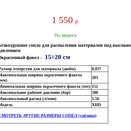
1 550
р.
По запросу
Безвоздушное сопло для распыления материалов под высоки
давлением
15÷20 см
Окрасочный факел -
Размер отверстия для материала (дюйм)
0,037
Максимальная ширина окрасочного факела
203
(мм)
Минимальная ширина окрасочного факела (мм)
152
Максимальное рабочее давление (бар)
500
Максимальный расход (л/мин)
5,56
Модель
XHD
СМОТРЕТЬ ДРУГИЕ РАЗМЕРЫ СОПЕЛ (таблица)