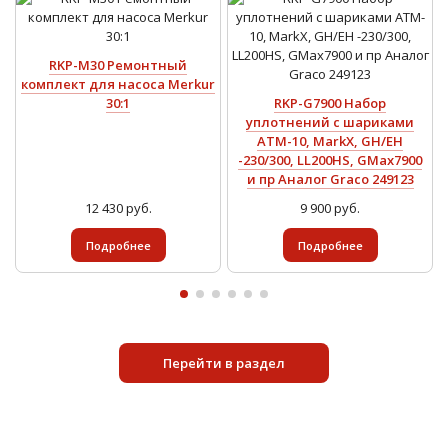
RKP-M30 Ремонтный
комплект для насоса Merkur
30:1
RKP-G7900 Набор
уплотнений с шариками
ATM-10, MarkX, GH/EH
-230/300, LL200HS, GMax7900
и пр Аналог Graco 249123
12 430 руб.
9 900 руб.
Подробнее
Подробнее
Перейти в раздел