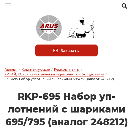
Заказать
Главная
/
Комплектующие
/
Ремкомплекты
/
КИТАЙ, КОРЕЯ Ремкомплекты окрасочного оборудования
/
RKP-695 Набор уплотнений с шариками 695/795 (аналог 248212)
RKP-695 На­бор уп­
лотне­ний с ша­ри­ка­ми
695/795 (а­на­лог 248212)