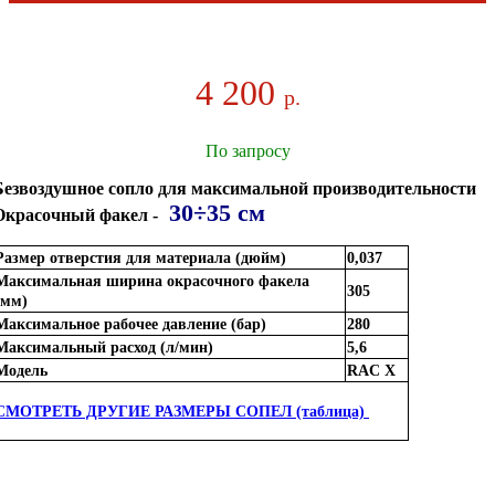
4 200
р.
По запросу
Безвоздушное сопло для максимальной производительности
30÷35 см
Окрасочный факел -
Размер отверстия для материала (дюйм)
0,037
Максимальная ширина окрасочного факела
305
(мм)
Максимальное рабочее давление (бар)
280
Максимальный расход (л/мин)
5,6
Модель
RAC X
СМОТРЕТЬ ДРУГИЕ РАЗМЕРЫ СОПЕЛ (таблица)