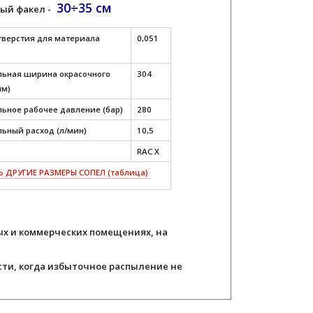
30÷35 см
ый факел -
тверстия для материала
0,051
ьная ширина окрасочного
304
мм)
ьное рабочее давление (бар)
280
ьный расход (л/мин)
10,5
RAC X
 ДРУГИЕ РАЗМЕРЫ СОПЕЛ (таблица)
х и коммерческих помещениях, на
ти, когда избыточное распыление не