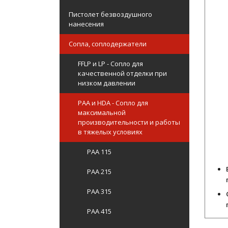
Пистолет безвоздушного
нанесения
Сопла, соплодержатели
FFLP и LP - Сопло для
качественной отделки при
низком давлении
PAA и HDA - Сопло для
максимальной
производительности и работы
в тяжелых условиях
PAA 115
PAA 215
PAA 315
PAA 415