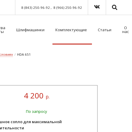
8 (843) 250-96-92
8 (966) 250-96-92
тва
О
Шлифмашинки
Комплектующие
Статьи
ты
нас
Краскораспылители пневматические
Мойка для краскораспылителей. Модель 39500NT с таймером
Пистолет безвоздушного нанесения
Шланги для окрасочного оборудования
Средства индивидуальной защиты (СИЗ)
Методы распыления лакокрасочных материалов
Как выбрать защитный комбинезон?
условиях
/
HDA 651
4 200
р.
По запросу
шное сопло для максимальной
ительности