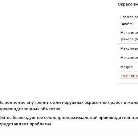
Окрасочн
Размер о
(дюйм)
Максимал
факела (
Максимал
Максимал
Модель
СМОТРЕТЬ
Выполнение внутренних или наружных окрасочных работ в жилы
производственных объектах.
Синее безвоздушное сопло для максимальной производительнос
представляет проблемы