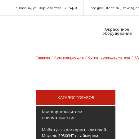
г. Казань, ул. Журналистов 52, оф.8
info@arustech.ru
zakaz@ar
Окрасочное
оборудование
Краскораспылители-пневматические
Шланг для окрасочного оборудования
Главная
/
Комплектующие
/
Сопла, соплодержатели
/
PA
КАТАЛОГ ТОВАРОВ
Краскораспылители
пневматические
Мойка для краскораспылителей.
Модель 39500NT с таймером