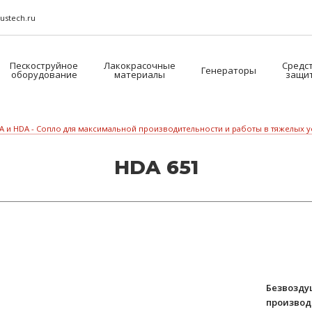
ustech.ru
Пескоструйное
Лакокрасочные
Средс
Генераторы
оборудование
материалы
защи
A и HDA - Сопло для максимальной производительности и работы в тяжелых 
HDA 651
Безвозду
производ