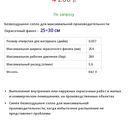
р.
По запросу
Безвоздушное сопло для максимальной производительности
25÷30 см
Окрасочный факел -
Размер отверстия для материала (дюйм)
0,037
Максимальная ширина окрасочного факела (мм)
254
Максимальное рабочее давление (бар)
280
Максимальный расход (л/мин)
5,6
Модель
RAC X
СМОТРЕТЬ ДРУГИЕ РАЗМЕРЫ СОПЕЛ (таблица)
Выполнение внутренних или наружных окрасочных работ в жилых
и коммерческих помещениях, на производственных объектах.
Синее безвоздушное сопло для максимальной
производительности, когда избыточное распыление не
представляет проблемы