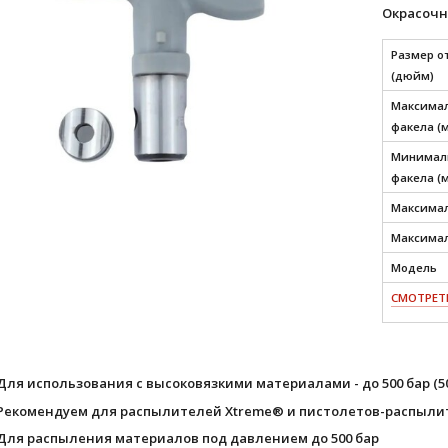
Окрасочн
Размер о
(дюйм)
Максимал
факела (
Минималь
факела (
Максимал
Максимал
Модель
СМОТРЕТЬ
Для использования с высоковязкими материалами - до 500 бар (50,
Рекомендуем для распылителей Xtreme® и пистолетов-распыли
Для распыления материалов под давлением до 500 бар