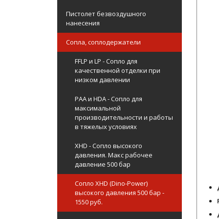
Пистолет безвоздушного
нанесения
Сопла, соплодержатели
FFLP и LP - Сопло для
качественной отделки при
низком давлении
PAA и HDA - Сопло для
максимальной
производительности и работы
в тяжелых условиях
XHD - Сопло высокого
давления. Макс рабочее
давление 500 бар
Сопло XHD (Dino-Power)
высокого давления 500 бар -
1550 руб.