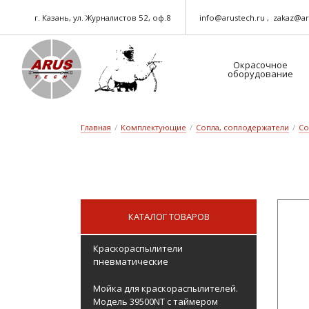
г. Казань, ул. Журналистов 52, оф.8
info@arustech.ru
zakaz@ar
Окрасочное
оборудование
Краскораспылители-пневматические
Шланг для окрасочного оборудования
Главная
/
Комплектующие
/
Сопла, соплодержатели
/
Со
КАТАЛОГ ТОВАРОВ
Краскораспылители
пневматические
Мойка для краскораспылителей.
Модель 39500NT с таймером