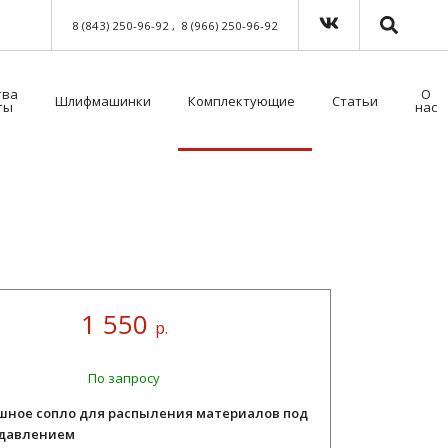
8 (843) 250-96-92
8 (966) 250-96-92
тва
О
Шлифмашинки
Комплектующие
Статьи
ты
нас
Краскораспылители пневматические
Мойка для краскораспылителей. Модель 39500NT с таймером
Пистолет безвоздушного нанесения
Шланги для окрасочного оборудования
Средства индивидуальной защиты (СИЗ)
Методы распыления лакокрасочных материалов
Как выбрать защитный комбинезон?
1 550
р.
По запросу
шное сопло для распыления материалов под
давлением