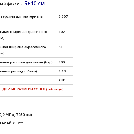
5÷10 см
ый факел -
тверстия для материала
0,007
ьная ширина окрасочного
102
мм)
ная ширина окрасочного
51
мм)
ьное рабочее давление (бар)
500
ьный расход (л/мин)
0.19
XHD
 ДРУГИЕ РАЗМЕРЫ СОПЕЛ (таблица)
0 МПа, 7250 psi)
телей XTR™