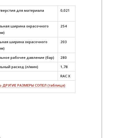
тверстия для материала
0,021
ьная ширина окрасочного
254
мм)
ная ширина окрасочного
203
мм)
ьное рабочее давление (бар)
280
ьный расход (л/мин)
1,78
RAC X
 ДРУГИЕ РАЗМЕРЫ СОПЕЛ (таблица)
ю