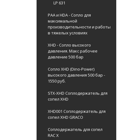
LP 631
PAA и HDA - Сопло для
максимальной
производительности и работы
в тяжелых условиях
XHD - Сопло высокого
давления. Макс рабочее
давление 500 бар
Сопло XHD (Dino-Power)
высокого давления 500 бар -
1550 руб.
STX-XHD Соплодержатель для
сопел XHD
XHD001 Соплодержатель для
сопел XHD GRACO
Соплодержатель для сопел
RAC X