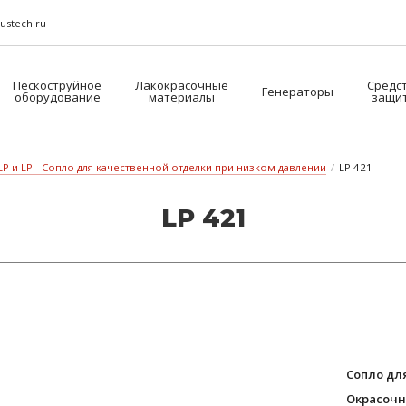
ustech.ru
Пескоструйное
Лакокрасочные
Средс
Генераторы
оборудование
материалы
защи
LP и LP - Сопло для качественной отделки при низком давлении
/
LP 421
LP 421
Сопло дл
Окрасочн