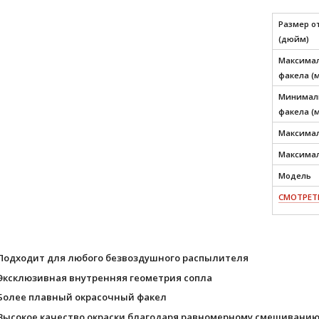
Размер о
(дюйм)
Максимал
факела (
Минималь
факела (
Максимал
Максимал
Модель
СМОТРЕТЬ
Подходит для любого безвоздушного распылителя
Эксклюзивная внутренняя геометрия сопла
Более плавный окрасочный факел
Высокое качество окраски благодаря равномерному смешивани