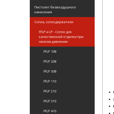
Пистолет безвоздушного
нанесения
Сопла, соплодержатели
FFLP и LP - Сопло для
качественной отделки при
низком давлении
FFLP 108
FFLP 208
FFLP 308
FFLP 110
FFLP 210
FFLP 310
FFLP 410