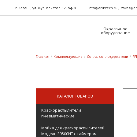
г. Казань, ул. Журналистов 52, оф.8
info@arustech.ru
zakaz@ar
Окрасочное
оборудование
Краскораспылители-пневматические
Шланг для окрасочного оборудования
Главная
/
Комплектующие
/
Сопла, соплодержатели
/
FF
КАТАЛОГ ТОВАРОВ
Краскораспылители
пневматические
Мойка для краскораспылителей.
Модель 39500NT с таймером