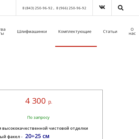
8 (843) 250-96-92
8 (966) 250-96-92
тва
О
Шлифмашинки
Комплектующие
Статьи
ты
нас
Краскораспылители пневматические
Мойка для краскораспылителей. Модель 39500NT с таймером
Пистолет безвоздушного нанесения
Шланги для окрасочного оборудования
Средства индивидуальной защиты (СИЗ)
Методы распыления лакокрасочных материалов
Как выбрать защитный комбинезон?
4 300
р.
По запросу
я высококачественной чистовой отделки
20÷25 см
ый факел -