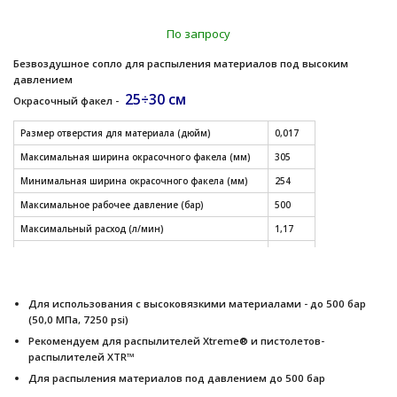
По запросу
Безвоздушное сопло для распыления материалов под высоким
давлением
25÷30 см
Окрасочный факел -
Размер отверстия для материала (дюйм)
0,017
Максимальная ширина окрасочного факела (мм)
305
Минимальная ширина окрасочного факела (мм)
254
Максимальное рабочее давление (бар)
500
Максимальный расход (л/мин)
1,17
Модель
XHD
СМОТРЕТЬ ДРУГИЕ РАЗМЕРЫ СОПЕЛ (таблица)
Для использования с высоковязкими материалами - до 500 бар
(50,0 МПа, 7250 psi)
Рекомендуем для распылителей Xtreme® и пистолетов-
распылителей XTR™
Для распыления материалов под давлением до 500 бар