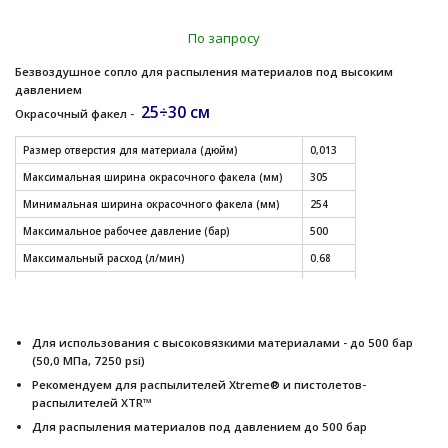
По запросу
Безвоздушное сопло для распыления материалов под высоким
давлением
25÷30 см
Окрасочный факел -
Размер отверстия для материала (дюйм)
0,013
Максимальная ширина окрасочного факела (мм)
305
Минимальная ширина окрасочного факела (мм)
254
Максимальное рабочее давление (бар)
500
Максимальный расход (л/мин)
0.68
Модель
XHD
СМОТРЕТЬ ДРУГИЕ РАЗМЕРЫ СОПЕЛ (таблица)
Для использования с высоковязкими материалами - до 500 бар
(50,0 МПа, 7250 psi)
Рекомендуем для распылителей Xtreme® и пистолетов-
распылителей XTR™
Для распыления материалов под давлением до 500 бар