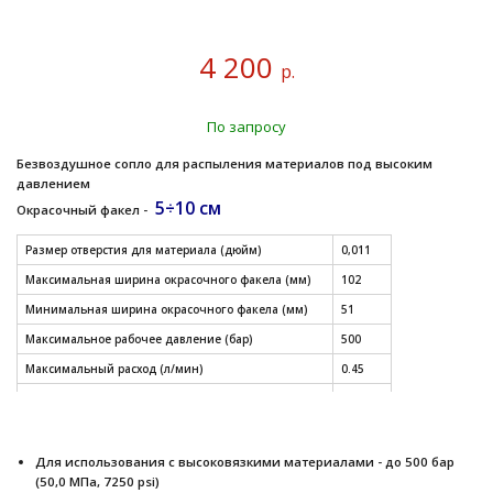
4 200
р.
По запросу
Безвоздушное сопло для распыления материалов под высоким
давлением
5÷10 см
Окрасочный факел -
Размер отверстия для материала (дюйм)
0,011
Максимальная ширина окрасочного факела (мм)
102
Минимальная ширина окрасочного факела (мм)
51
Максимальное рабочее давление (бар)
500
Максимальный расход (л/мин)
0.45
Модель
XHD
СМОТРЕТЬ ДРУГИЕ РАЗМЕРЫ СОПЕЛ (таблица)
Для использования с высоковязкими материалами - до 500 бар
(50,0 МПа, 7250 psi)