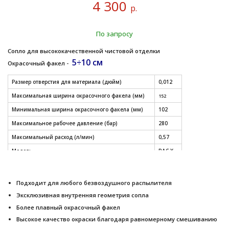
4 300
р.
По запросу
Сопло для высококачественной чистовой отделки
5÷10 см
Окрасочный факел -
Размер отверстия для материала (дюйм)
0,012
Максимальная ширина окрасочного факела (мм)
152
Минимальная ширина окрасочного факела (мм)
102
Максимальное рабочее давление (бар)
280
Максимальный расход (л/мин)
0,57
Модель
RAC X
СМОТРЕТЬ ДРУГИЕ РАЗМЕРЫ СОПЕЛ (таблица)
Подходит для любого безвоздушного распылителя
Эксклюзивная внутренняя геометрия сопла
Более плавный окрасочный факел
Высокое качество окраски благодаря равномерному смешиванию