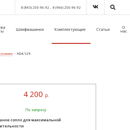
8 (843) 250-96-92
8 (966) 250-96-92
тва
О
Шлифмашинки
Комплектующие
Статьи
ты
нас
Краскораспылители пневматические
Мойка для краскораспылителей. Модель 39500NT с таймером
Пистолет безвоздушного нанесения
Шланги для окрасочного оборудования
Средства индивидуальной защиты (СИЗ)
Методы распыления лакокрасочных материалов
Как выбрать защитный комбинезон?
условиях
/
HDA 529
4 200
р.
По запросу
шное сопло для максимальной
ительности