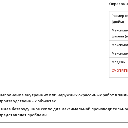
Окрасочн
Размер о
(дюйм)
Максимал
факела (
Максимал
Максимал
Модель
СМОТРЕТЬ
Выполнение внутренних или наружных окрасочных работ в жилы
производственных объектах.
Синее безвоздушное сопло для максимальной производительнос
представляет проблемы