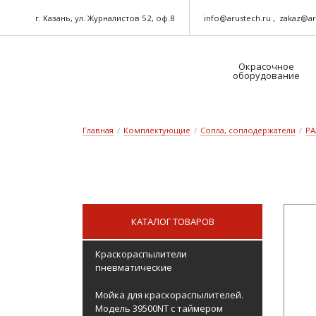
г. Казань, ул. Журналистов 52, оф.8
info@arustech.ru
zakaz@ar
Окрасочное
оборудование
Краскораспылители-пневматические
Шланг для окрасочного оборудования
Главная
/
Комплектующие
/
Сопла, соплодержатели
/
PA
КАТАЛОГ ТОВАРОВ
Краскораспылители
пневматические
Мойка для краскораспылителей.
Модель 39500NT с таймером