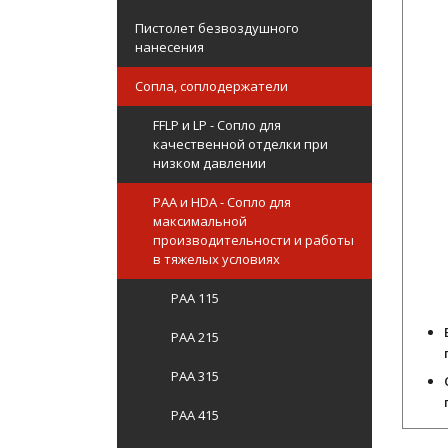
Пистолет безвоздушного
нанесения
Сопла, соплодержатели
FFLP и LP - Сопло для
качественной отделки при
низком давлении
PAA и HDA - Сопло для
максимальной
производительности и работы
в тяжелых условиях
PAA 115
PAA 215
PAA 315
PAA 415