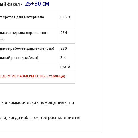
25÷30 см
ый факел -
тверстия для материала
0,029
ьная ширина окрасочного
254
мм)
ьное рабочее давление (бар)
280
ьный расход (л/мин)
3,4
RAC X
 ДРУГИЕ РАЗМЕРЫ СОПЕЛ (таблица)
х и коммерческих помещениях, на
ти, когда избыточное распыление не