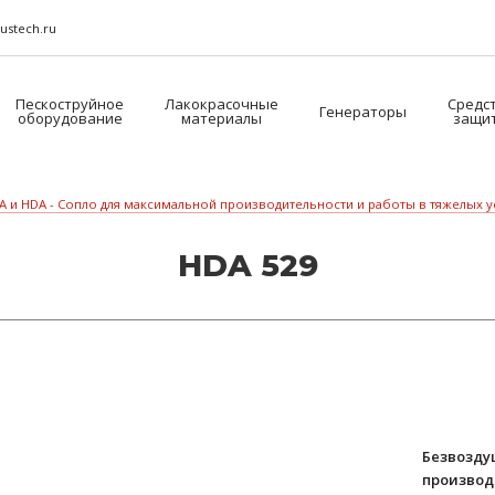
ustech.ru
Пескоструйное
Лакокрасочные
Средс
Генераторы
оборудование
материалы
защи
A и HDA - Сопло для максимальной производительности и работы в тяжелых 
HDA 529
Безвозду
производ