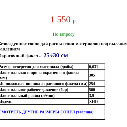
1 550
р.
По запросу
Безвоздушное сопло для распыления материалов под высоки
давлением
25÷30 см
Окрасочный факел -
Размер отверстия для материала (дюйм)
0,031
Максимальная ширина окрасочного факела
305
(мм)
Минимальная ширина окрасочного факела (мм)
254
Максимальное рабочее давление (бар)
500
Максимальный расход (л/мин)
3,9
Модель
XHD
СМОТРЕТЬ ДРУГИЕ РАЗМЕРЫ СОПЕЛ (таблица)