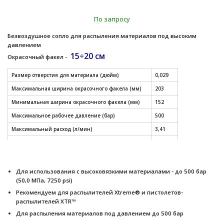
По запросу
Безвоздушное сопло для распыления материалов под высоким
давлением
15÷20 см
Окрасочный факел -
Размер отверстия для материала (дюйм)
0,029
Максимальная ширина окрасочного факела (мм)
203
Минимальная ширина окрасочного факела (мм)
152
Максимальное рабочее давление (бар)
500
Максимальный расход (л/мин)
3,41
Модель
XHD
СМОТРЕТЬ ДРУГИЕ РАЗМЕРЫ СОПЕЛ (таблица)
Для использования с высоковязкими материалами - до 500 бар
(50,0 МПа, 7250 psi)
Рекомендуем для распылителей Xtreme® и пистолетов-
распылителей XTR™
Для распыления материалов под давлением до 500 бар