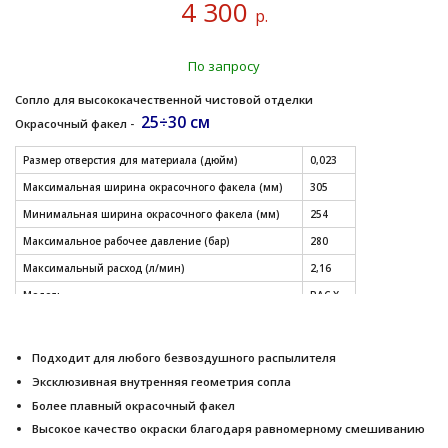
4 300
р.
По запросу
Сопло для высококачественной чистовой отделки
25÷30 см
Окрасочный факел -
Размер отверстия для материала (дюйм)
0,023
Максимальная ширина окрасочного факела (мм)
305
Минимальная ширина окрасочного факела (мм)
254
Максимальное рабочее давление (бар)
280
Максимальный расход (л/мин)
2,16
Модель
RAC X
СМОТРЕТЬ ДРУГИЕ РАЗМЕРЫ СОПЕЛ (таблица)
Подходит для любого безвоздушного распылителя
Эксклюзивная внутренняя геометрия сопла
Более плавный окрасочный факел
Высокое качество окраски благодаря равномерному смешиванию