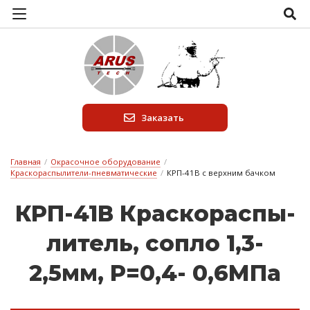
Заказать
Главная
/
Окрасочное оборудование
/
Краскораспылители-пневматические
/
КРП-41В с верхним бачком
КРП-41В Крас­ко­рас­пы­
ли­тель, соп­ло 1,3-
2,5мм, Р=0,4- 0,6МПа