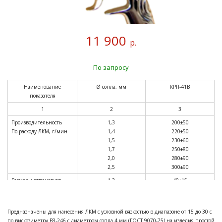
11 900
р.
По запросу
Наименование
Ø сопла, мм
КРП-41В
показателя
1
2
3
Производительность
1,3
200±50
По расходу ЛКМ, г/мин
1,4
220±50
1,5
230±60
1,7
250±80
2,0
280±90
2,5
300±90
Размеры отпечатков
1,3
40±15
факела
1,4
45±15
на расстоянии (200+50)
1,5
50±20
мм
1,7
55±20
Предназначены для нанесения ЛКМ с условной вязкостью в диапазоне от 15 до 30 с
от сопла, мм
2,0
70±30
по вискозиметру ВЗ-246 с диаметром сопла 4 мм (ГОСТ 9070-75) на изделия простой