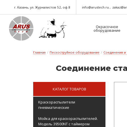
г. Казань, ул. Журналистов 52, оф.8
info@arustech.ru
zakaz@ar
Окрасочное
оборудование
Краскораспылители-пневматические
Шланг для окрасочного оборудования
Главная
/
Пескоструйное оборудование
/
Соединения и
Со­е­ди­не­ние ст
КАТАЛОГ ТОВАРОВ
Краскораспылители
пневматические
Мойка для краскораспылителей.
Модель 39500NT с таймером