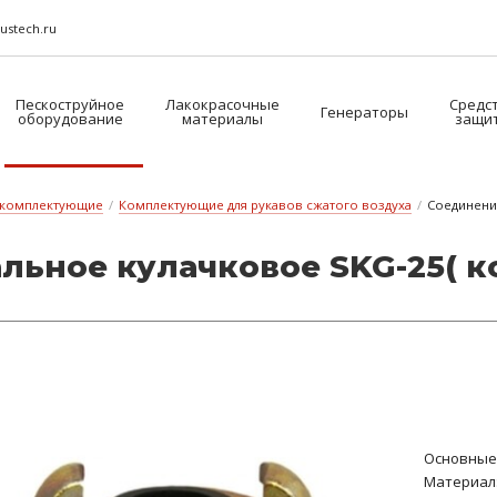
ustech.ru
Пескоструйное
Лакокрасочные
Средс
Генераторы
оборудование
материалы
защи
 комплектующие
/
Комплектующие для рукавов сжатого воздуха
/
Соединение
аль­ное ку­лач­ко­вое SKG-25( 
Основные 
Материал: