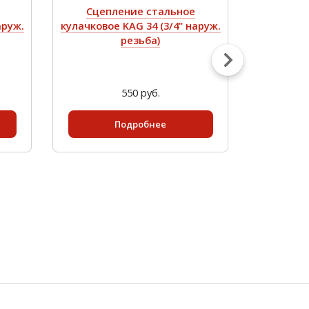
Сцепление стальное
Сцеп
аруж.
кулачковое KAG 34 (3/4" наруж.
кулачков
резьба)
550 руб.
Подробнее