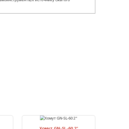
Хомут GN-SL-60 2"
Хому