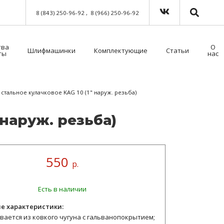
8 (843) 250-96-92
8 (966) 250-96-92
тва
О
Шлифмашинки
Комплектующие
Статьи
ты
нас
Краскораспылители пневматические
Мойка для краскораспылителей. Модель 39500NT с таймером
Пистолет безвоздушного нанесения
Шланги для окрасочного оборудования
Средства индивидуальной защиты (СИЗ)
Методы распыления лакокрасочных материалов
Как выбрать защитный комбинезон?
стальное кулачковое KAG 10 (1" наруж. резьба)
 на­руж. резь­ба)
550
р.
Есть в наличии
е характеристики:
вается из ковкого чугуна с гальванопокрытием;