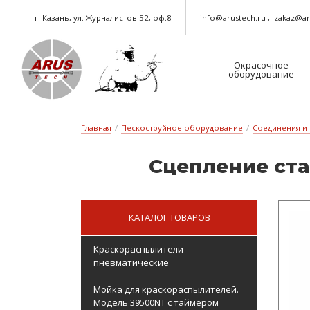
г. Казань, ул. Журналистов 52, оф.8
info@arustech.ru
zakaz@ar
Окрасочное
оборудование
Краскораспылители-пневматические
Шланг для окрасочного оборудования
Главная
/
Пескоструйное оборудование
/
Соединения и
Сцеп­ле­ние стал
КАТАЛОГ ТОВАРОВ
Краскораспылители
пневматические
Мойка для краскораспылителей.
Модель 39500NT с таймером