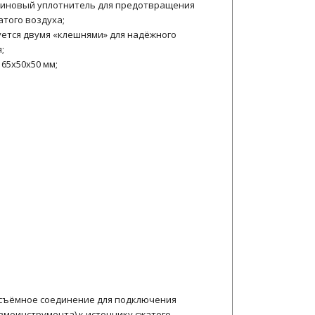
зиновый уплотнитель для предотвращения
атого воздуха;
ется двумя «клешнями» для надёжного
;
 65х50х50 мм;
осъёмное соединение для подключения
вмоинструмента) к источнику сжатого