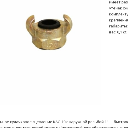
имеет ре
утечек сж
комплекту
крепления
габариты:
вес: 0,1 кг.
ьное кулачковое сцепление KAG 10 с наружной резьбой 1" — быстр
ентов пневматической системы (пескоструйного оборудования, пне