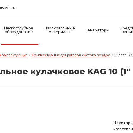
ustech.ru
Пескоструйное
Лакокрасочные
Средс
Генераторы
оборудование
материалы
защи
 комплектующие
/
Комплектующие для рукавов сжатого воздуха
/
Сцепление 
ь­ное ку­лач­ко­вое KAG 10 (1"
Некоторы
изготавли