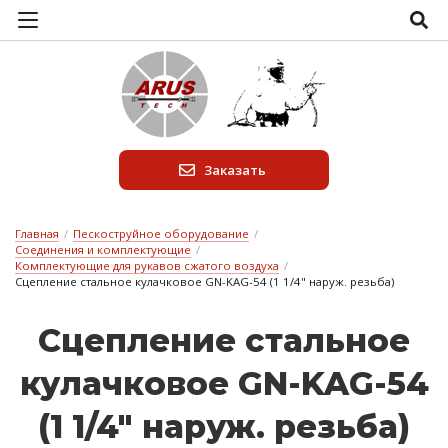
Заказать
Главная
/
Пескоструйное оборудование
/
Соединения и комплектующие
/
Комплектующие для рукавов сжатого воздуха
/
Сцепление стальное кулачковое GN-KAG-54 (1 1/4" наруж. резьба)
Сцеп­ле­ние сталь­ное
ку­лач­ко­вое GN-KAG-54
(1 1/4" на­руж. резь­ба)