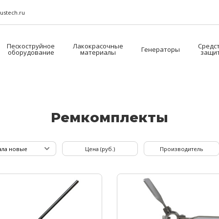
ustech.ru
Пескоструйное
Лакокрасочные
Средс
Генераторы
оборудование
материалы
защи
Рем­ком­плек­ты
Цена (руб.)
Производитель