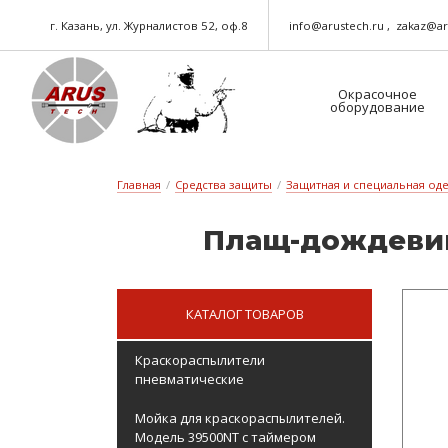
г. Казань, ул. Журналистов 52, оф.8
info@arustech.ru
zakaz@ar
Окрасочное
оборудование
Краскораспылители-пневматические
Шланг для окрасочного оборудования
Главная
/
Средства защиты
/
Защитная и специальная од
Плащ-дож­де­вик 
КАТАЛОГ ТОВАРОВ
Краскораспылители
пневматические
Мойка для краскораспылителей.
Модель 39500NT с таймером