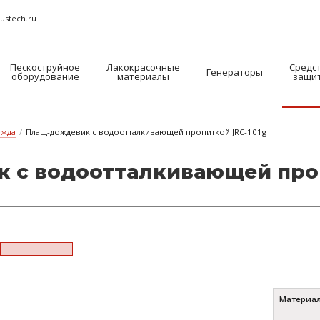
ustech.ru
Пескоструйное
Лакокрасочные
Средс
Генераторы
оборудование
материалы
защи
ежда
/
Плащ-дождевик с водоотталкивающей пропиткой JRC-101g
с во­до­от­талки­ва­ю­щей про
Материа