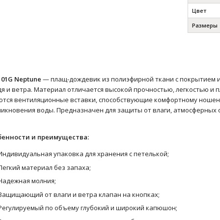
Цвет
Размеры
101G Neptune
— плащ-дождевик из полиэфирной ткани с покрытием 
я и ветра. Материал отличается высокой прочностью, легкостью и 
тся вентиляционные вставки, способствующие комфортному ношен
икновения воды. Предназначен для защиты от влаги, атмосферных о
бенности и преимущества:
Индивидуальная упаковка для хранения с петелькой;
Легкий материал без запаха;
Надежная молния;
Защищающий от влаги и ветра клапан на кнопках;
Регулируемый по объему глубокий и широкий капюшон;