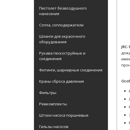
Пистолет безвоздушного
нанесения
Сопла, соплодержатели
Шланги для окрасочного
оборудования
JRC-
дожд
Рукава пескоструйные и
соединения
имею
прон
Фитинги, шарнирные соединения
Осо
Краны сброса давления
Фильтры
Ремкомплекты
Штоки насоса поршневые
Гильзы насосов