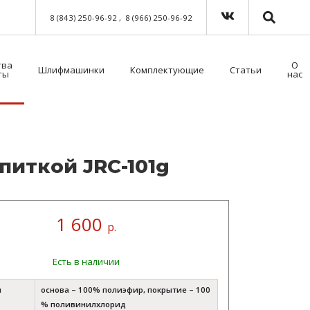
8 (843) 250-96-92
8 (966) 250-96-92
тва
О
Шлифмашинки
Комплектующие
Статьи
ты
нас
Краскораспылители пневматические
Мойка для краскораспылителей. Модель 39500NT с таймером
Пистолет безвоздушного нанесения
Шланги для окрасочного оборудования
Средства индивидуальной защиты (СИЗ)
Методы распыления лакокрасочных материалов
Как выбрать защитный комбинезон?
­пит­кой JRC-101g
1 600
р.
Есть в наличии
л
основа – 100% полиэфир, покрытие – 100
% поливинилхлорид