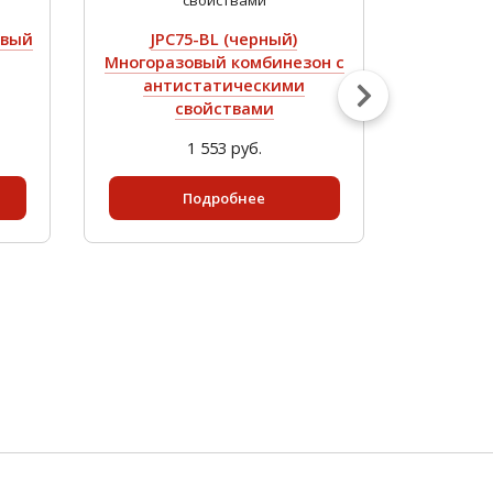
овый
JPC75-BL (черный)
JPC75b (
Многоразовый комбинезон с
к
антистатическими
ант
свойствами
1 553 руб.
Подробнее