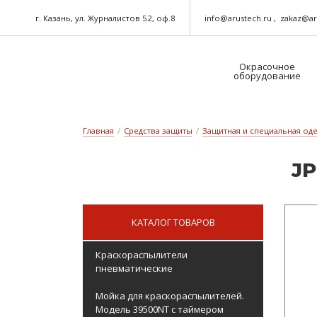
г. Казань, ул. Журналистов 52, оф.8
info@arustech.ru
zakaz@ar
Окрасочное
оборудование
Краскораспылители-пневматические
Шланг для окрасочного оборудования
Главная
/
Средства защиты
/
Защитная и специальная од
JP
КАТАЛОГ ТОВАРОВ
Краскораспылители
пневматические
Мойка для краскораспылителей.
Модель 39500NT с таймером