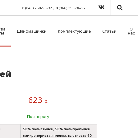
8 (843) 250-96-92
8 (966) 250-96-92
тва
О
Шлифмашинки
Комплектующие
Статьи
ты
нас
Краскораспылители пневматические
Мойка для краскораспылителей. Модель 39500NT с таймером
Пистолет безвоздушного нанесения
Шланги для окрасочного оборудования
Средства индивидуальной защиты (СИЗ)
Методы распыления лакокрасочных материалов
Как выбрать защитный комбинезон?
­ей
623
р.
По запросу
л
50% полиэтилен, 50% полипропилен
(микропористая пленка, плотность 60