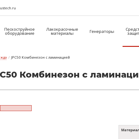
ustech.ru
Пескоструйное
Лакокрасочные
Средс
Генераторы
оборудование
материалы
защи
ежда
/
JPC50 Комбинезон с ламинацией
C50 Ком­би­не­зон с ла­ми­на­ци
Материа