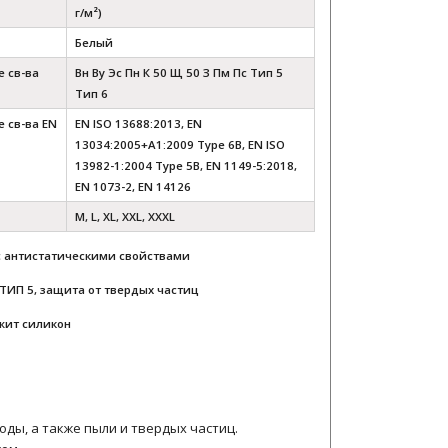
г/м²)
Белый
 св-ва
Вн Ву Эс Пн К 50 Щ 50 З Пм Пс Тип 5
Тип 6
 св-ва EN
EN ISO 13688:2013, EN
13034:2005+A1:2009 Type 6B, EN ISO
13982-1:2004 Type 5B, EN 1149-5:2018,
EN 1073-2, EN 14126
M, L, XL, XXL, XXXL
 с антистатическими свойствами
 ТИП 5, защита от твердых частиц
ит силикон
оды, а также пыли и твердых частиц.