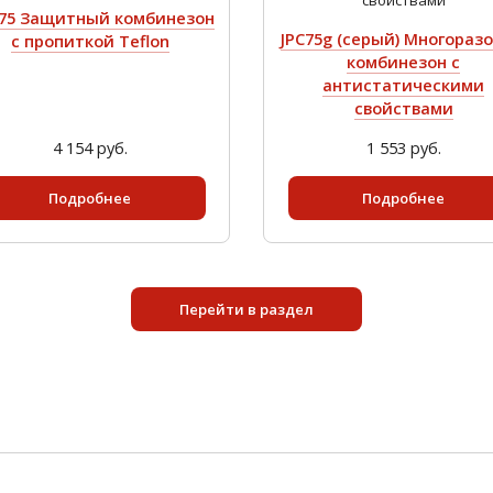
175 Защитный комбинезон
JPC75g (серый) Многораз
с пропиткой Teflon
комбинезон с
антистатическими
свойствами
4 154 руб.
1 553 руб.
Подробнее
Подробнее
Перейти в раздел