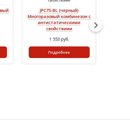
овый
JPC75-BL (черный)
JPC75b (
Многоразовый комбинезон с
к
антистатическими
ант
свойствами
1 553 руб.
Подробнее