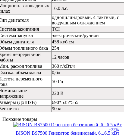
Мощность в лошадиных
16.0 л.с.
силах
одноцилиндровый, 4-тактный, с
Тип двигателя
воздушным охлаждением
Система зажигания
TCI
Система запуска
электрический/ручной
Объем двигателя
458 куб.см
Объем топливного бака
25л
Время непрерывной
12 часов
работы
Мин. расход топлива
360 г/кВт.ч
Смазка. объем масла
0,6л
Частота переменного
50 Гц
тока
Номинальное
220 В
напряжение
Размеры (ДхШхВ)
690*535*555
Вес нетто
90 кг
Похожие товары
−22%
BISON BS7500 Генератор бензиновый, 6...6,5 кВт