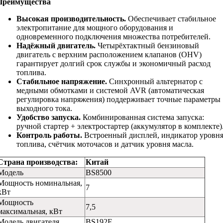
Преимущества
Высокая производительность.
Обеспечивает стабильное
электропитание для мощного оборудования и
одновременного подключения множества потребителей.
Надёжный двигатель.
Четырёхтактный бензиновый
двигатель с верхним расположением клапанов (OHV)
гарантирует долгий срок службы и экономичный расход
топлива.
Стабильное напряжение.
Синхронный альтернатор с
медными обмотками и системой AVR (автоматическая
регулировка напряжения) поддерживает точные параметры
выходного тока.
Удобство запуска.
Комбинированная система запуска:
ручной стартер + электростартер (аккумулятор в комплекте)
Контроль работы.
Встроенный дисплей, индикатор уровн
топлива, счётчик моточасов и датчик уровня масла.
Страна производства:
Китай
Модель
BS8500
Мощность номинальная,
7
кВт
Мощность
7,5
максимальная, кВт
Модель двигателя
BS192F