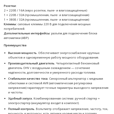
Розетки:
2 × 220В / 16А (евро розетки, пыле‑ и влагозащищённые)
1 × 220В / 32А (промышленная, пыле‑ и влагозащищённая)
1 × 380В / 32А (промышленная, пыле‑ и влагозащищённая)
Клеммы:
силовые клеммы 220 В для подключения мощных
потребителей.
Дополнительные интерфейсы:
разъём для подключения блока
автоматики (АВР).
Преимущества
Высокая мощность.
Обеспечивает энергоснабжение крупных
объектов и одновременную работу мощного оборудования.
Производительный двигатель.
Четырёхтактный бензиновый
двигатель OHV с воздушным охлаждением — сочетание
надёжности, долговечности и умеренного расхода топлива.
Стабильное качество тока.
Синхронный альтернатор с медными
обмотками и системой AVR (автоматическая регулировка
напряжения) гарантирует точные параметры выходного напряжения
и частоты.
Удобный запуск.
Комбинированная система: ручной стартер +
электростартер (аккумулятор входит в комплект).
Полный контроль.
Вольтметр отображает напряжение, частоту, ток,
мощность и моточасы; есть датчики уровня масла и топлива.