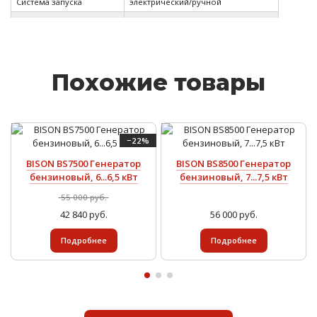
Система запуска
электрический/ручной
Объем двигателя
999 куб.см
Объем топливного бака
50л
Время непрерывной
7 часов
работы
Похожие товары
Мин. расход топлива
360 г/кВт.ч
Смазка. объем масла
1,1 л
Частота переменного
50 Гц
−22%
тока
Номинальное
230 В/380 В
BISON BS7500 Генератор
BISON BS8500 Генератор
напряжение
бензиновый, 6...6,5 кВт
бензиновый, 7...7,5 кВт
Размеры (ДхШхВ)
940*683*825
55 000 руб.
Вес нетто
246 кг
42 840 руб.
56 000 руб.
Подробнее
Подробнее