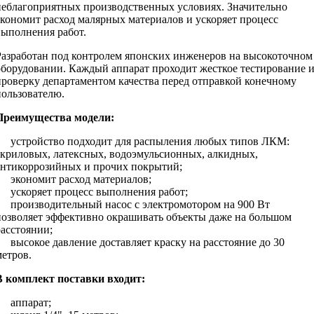
неблагоприятных производственных условиях. Значительно
экономит расход малярных материалов и ускоряет процесс
выполнения работ.
Разработан под контролем японских инженеров на высокоточном
оборудовании. Каждый аппарат проходит жесткое тестирование 
проверку департаментом качества перед отправкой конечному
пользователю.
Преимущества модели:
• устройство подходит для распыления любых типов ЛКМ:
акриловых, латексных, водоэмульсионных, алкидных,
антикоррозийных и прочих покрытий;
• экономит расход материалов;
• ускоряет процесс выполнения работ;
• производительный насос с электромотором на 900 Вт
позволяет эффективно окрашивать объекты даже на большом
расстоянии;
• высокое давление доставляет краску на расстояние до 30
метров.
В комплект поставки входит:
• аппарат;