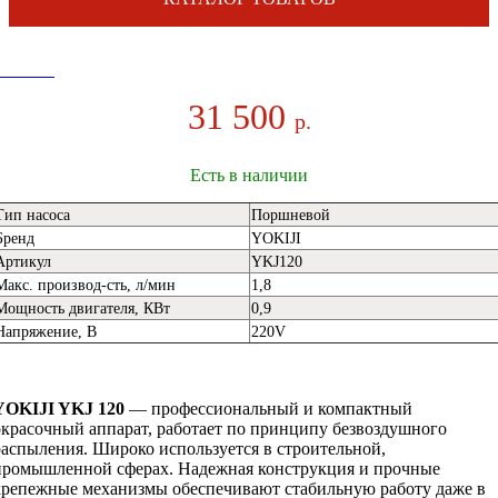
31 500
р.
Есть в наличии
Тип насоса
Поршневой
Бренд
YOKIJI
Артикул
YKJ120
Макс. производ-сть, л/мин
1,8
Мощность двигателя, КВт
0,9
Напряжение, В
220V
YOKIJI YKJ 120
— профессиональный и компактный
окрасочный аппарат, работает по принципу безвоздушного
распыления. Широко используется в строительной,
промышленной сферах. Надежная конструкция и прочные
крепежные механизмы обеспечивают стабильную работу даже в