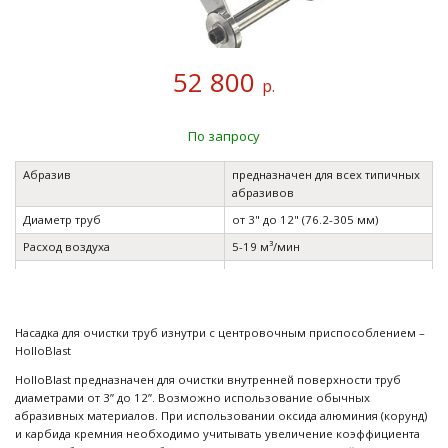
52 800
р.
По запросу
Абразив
предназначен для всех типичных
абразивов
Диаметр труб
от 3" до 12" (76.2-305 мм)
Расход воздуха
5-19 м³/мин
Макс. рабочее давление
12 бар
Температура при эксплуатации
0°C - 50°C
Максимальный размер гранул
0.8 - 1.4 мм
Насадка для очистки труб изнутри с центровочным приспособлением –
HolloBlast
HolloBlast предназначен для очистки внутренней поверхности труб
диаметрами от 3” до 12”. Возможно использование обычных
абразивных материалов. При использовании оксида алюминия (корунд)
и карбида кремния необходимо учитывать увеличение коэффициента