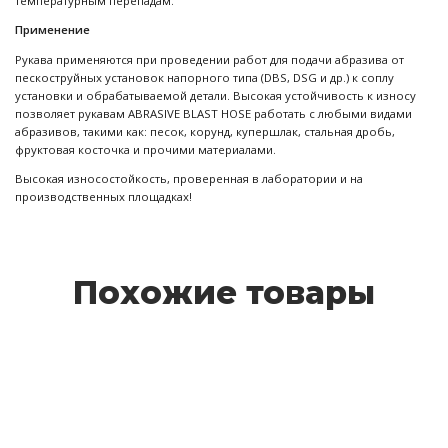
температурным перепадам.
Применение
Рукава применяются при проведении работ для подачи абразива от
пескоструйных установок напорного типа (DBS, DSG и др.) к соплу
установки и обрабатываемой детали. Высокая устойчивость к износу
позволяет рукавам ABRASIVE BLAST HOSE работать с любыми видами
абразивов, такими как: песок, корунд, купершлак, стальная дробь,
фруктовая косточка и прочими материалами.
Высокая износостойкость, проверенная в лаборатории и на
производственных площадках!
Похожие товары
Рукав пескоструйный ABRASIVE BLAST HOSE 32
39 600 руб.