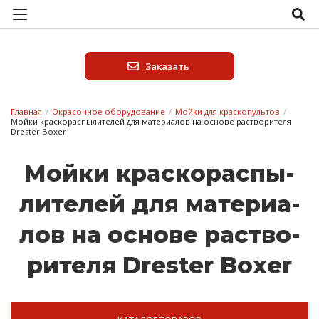
Заказать
Главная
/
Окрасочное оборудование
/
Мойки для краскопультов
/
Мойки краскораспылителей для материалов на основе растворителя
Drester Boxer
Мой­ки крас­ко­рас­пы­
ли­те­лей для ма­те­ри­а­
лов на ос­но­ве рас­тво­
ри­те­ля Drester Boxer