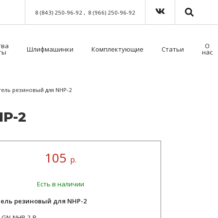
8 (843) 250-96-92
8 (966) 250-96-92
тва
О
Шлифмашинки
Комплектующие
Статьи
ты
нас
Краскораспылители пневматические
Мойка для краскораспылителей. Модель 39500NT с таймером
Пистолет безвоздушного нанесения
Шланги для окрасочного оборудования
Средства индивидуальной защиты (СИЗ)
Методы распыления лакокрасочных материалов
Как выбрать защитный комбинезон?
тель резиновый для NHP-2
HP-2
105
р.
Есть в наличии
ель резиновый для NHP-2
GN-NHP-2-R