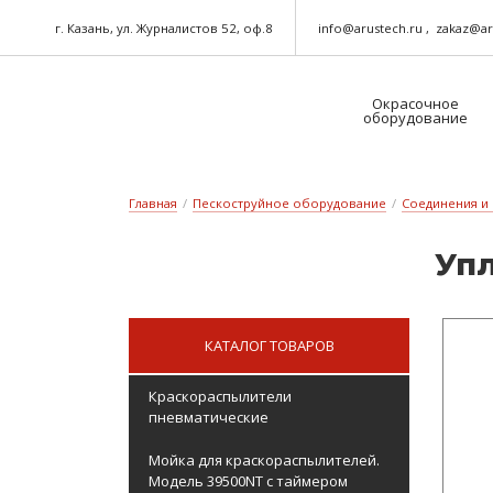
г. Казань, ул. Журналистов 52, оф.8
info@arustech.ru
zakaz@ar
Окрасочное
оборудование
Краскораспылители-пневматические
Шланг для окрасочного оборудования
Главная
/
Пескоструйное оборудование
/
Соединения и
Уп­
КАТАЛОГ ТОВАРОВ
Краскораспылители
пневматические
Мойка для краскораспылителей.
Модель 39500NT с таймером