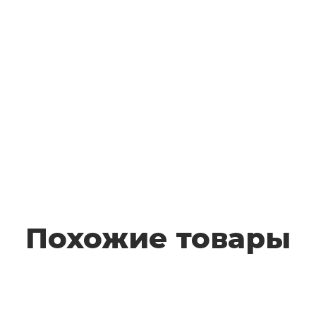
Похожие товары
Уплотнитель резиновый для CQТ-1/CQТ-2/CFT