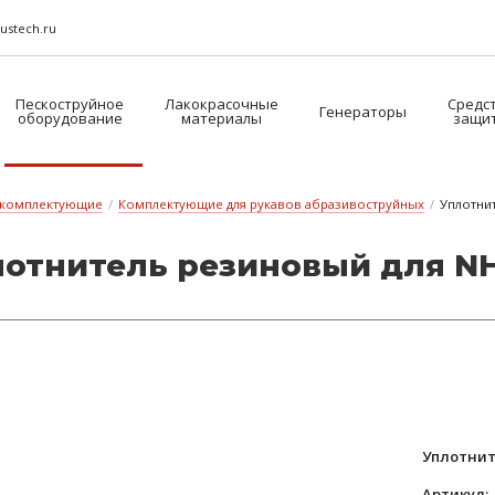
ustech.ru
Пескоструйное
Лакокрасочные
Средс
Генераторы
оборудование
материалы
защи
 комплектующие
/
Комплектующие для рукавов абразивоструйных
/
Уплотни
лотни­тель ре­зи­но­вый для N
Уплотнит
Артикул: