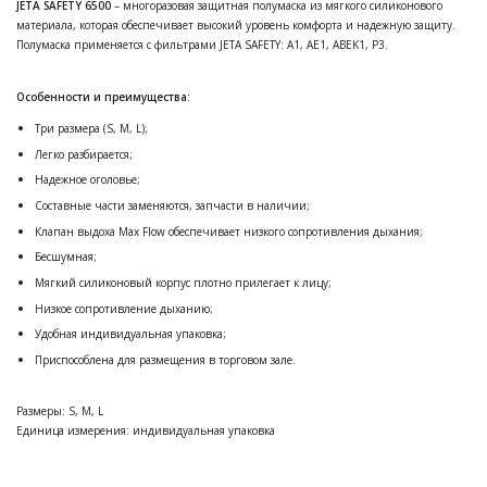
JETA SAFETY 6500
– многоразовая защитная полумаска из мягкого силиконового
материала, которая обеспечивает высокий уровень комфорта и надежную защиту.
Полумаска применяется с фильтрами JETA SAFETY: A1, AE1, ABEK1, P3.
Особенности и преимущества:
Три размера (S, M, L);
Легко разбирается;
Надежное оголовье;
Составные части заменяются, запчасти в наличии;
Клапан выдоха Max Flow обеспечивает низкого сопротивления дыхания;
Бесшумная;
Мягкий силиконовый корпус плотно прилегает к лицу;
Низкое сопротивление дыханию;
Удобная индивидуальная упаковка;
Приспособлена для размещения в торговом зале.
Размеры:
S, M, L
Единица измерения:
индивидуальная упаковка