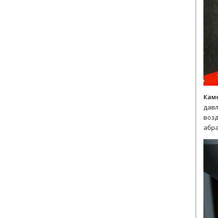
Кам
давл
возд
абра