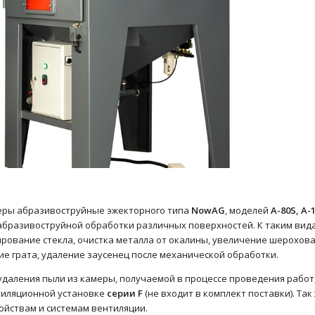
еры абразивоструйные эжекторного типа
NowAG
, моделей
A-80S, A-
абразивоструйной обработки различных поверхностей. К таким видам
рование стекла, очистка металла от окалины, увеличение шерохова
ие грата, удаление заусенец после механической обработки.
удаления пыли из камеры, получаемой в процессе проведения работ
тиляционной установке
серии F
(не входит в комплект поставки). Т
ойствам и системам вентиляции.