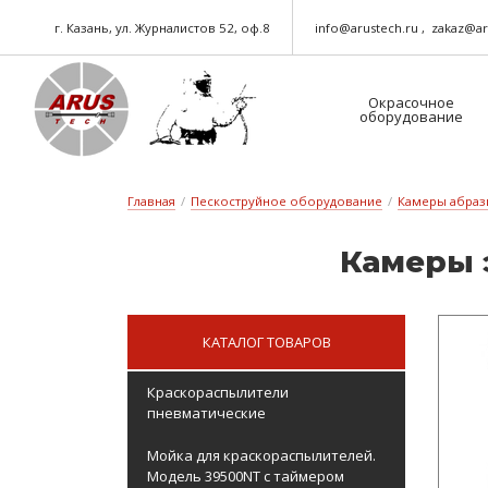
г. Казань, ул. Журналистов 52, оф.8
info@arustech.ru
zakaz@ar
Окрасочное
оборудование
Краскораспылители-пневматические
Шланг для окрасочного оборудования
Главная
/
Пескоструйное оборудование
/
Камеры абраз
Ка­ме­ры
КАТАЛОГ ТОВАРОВ
Краскораспылители
пневматические
Мойка для краскораспылителей.
Модель 39500NT с таймером