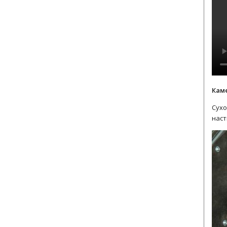
Кам
Сухо
наст