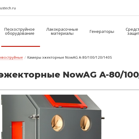
ustech.ru
Пескоструйное
Лакокрасочные
Средс
Генераторы
оборудование
материалы
защи
ивоструйные
/
Камеры эжекторные NowAG A-80/100/120/140S
 э­жек­торные NowAG A-80/100