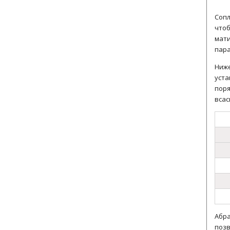
Сопл
чтоб
мати
пар
Ниже
уста
поря
всас
Абра
позв