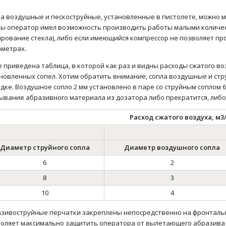
а воздушные и пескоструйные, установленные в пистолете, можно ме
ы оператор имел возможность производить работы малыми количе
рование стекла), либо если имеющийся компрессор не позволяет п
аметрах.
 приведена таблица, в которой как раз и видны расходы сжатого во
новленных сопел. Хотим обратить внимание, сопла воздушные и ст
дке. Воздушное сопло 2 мм установлено в паре со струйным соплом 6 
ывание абразивного материала из дозатора либо прекратится, либо
Расход сжатого воздуха, м3
Диаметр струйного сопла
Диаметр воздушного сопла
6
2
8
3
10
4
зивоструйные перчатки закреплены непосредственно на фронтальн
оляет максимально защитить оператора от вылетающего абразива 