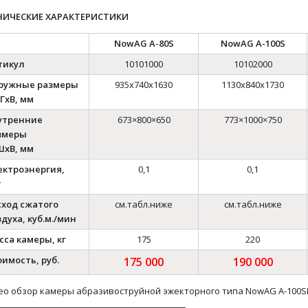
НИЧЕСКИЕ ХАРАКТЕРИСТИКИ
NowAG A-80S
NowAG A-100S
тикул
10101000
10102000
ружные размеры
935х740х1630
1130х840х1730
ГхВ, мм
утренние
673×800×650
773×1000×750
змеры
ШхВ, мм
ектроэнергия,
0,1
0,1
т
сход сжатого
см.табл.ниже
см.табл.ниже
духа, куб.м./мин
сса камеры, кг
175
220
оимость, руб.
175 000
190 000
о обзор камеры абразивоструйной эжекторного типа NowAG A-100S