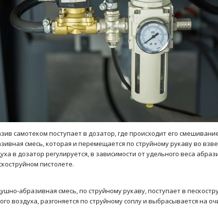
зив самотеком поступает в дозатор, где происходит его смешивание
зивная смесь, которая и перемещается по струйному рукаву во вз
уха в дозатор регулируется, в зависимости от удельного веса абрази
скоструйном пистолете.
ушно-абразивная смесь, по струйному рукаву, поступает в пескостр
ого воздуха, разгоняется по струйному соплу и выбрасывается на 