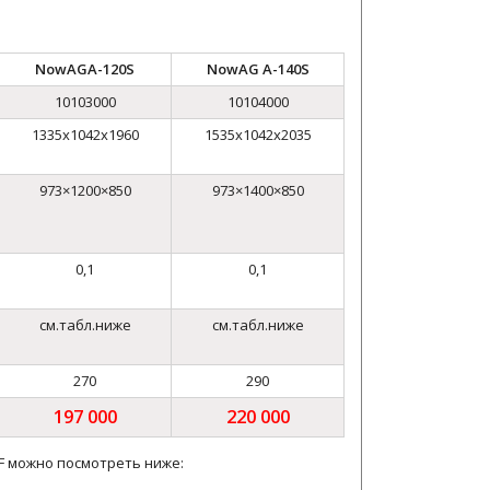
NowAGA-120S
NowAG A-140S
10103000
10104000
1335х1042х1960
1535х1042х2035
973×1200×850
973×1400×850
0,1
0,1
см.табл.ниже
см.табл.ниже
270
290
197 000
220 000
F можно посмотреть ниже: