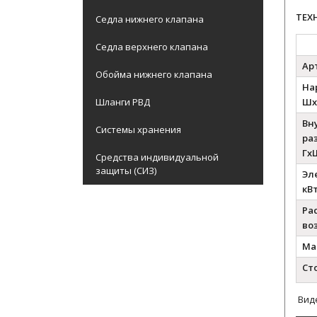
ТЕХ
Седла нижнего клапана
Седла верхнего клапана
Ар
Обойма нижнего клапана
На
Шланги РВД
Шх
Вн
Системы хранения
ра
Гх
Средства индивидуальной
защиты (СИЗ)
Эл
кВ
Ра
воз
Ма
Ст
Виде