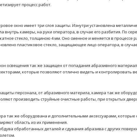
етизирует процесс работ.
ровое окно имеет три слоя защиты. Изнутри установлена металлич
ла внутрь камеры, на руки оператора, в случае его разбития. По с
катное стекло, толщиною 4 мм. Оно сменное и меняется в процессе 
новлено пластиковое стекло, защищающее лицо оператора, в случае
он освещения так же защищен от попадания абразивного материа
екторами, которые позволяют отлично видеть и контролировать вес
защиты персонала, от абразивного материла, камера так же обору
оляют производить струйные очистные работы, при открытых дверя
ра так же оборудована и дополнительными аксессуарами, которые о
иряют область из их применения.
обдува обработанных деталей и сдувания абразива с других повер
олетом.