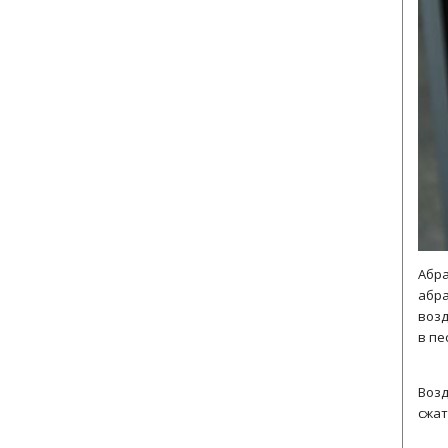
Абра
абра
возд
в пе
Возд
сжат