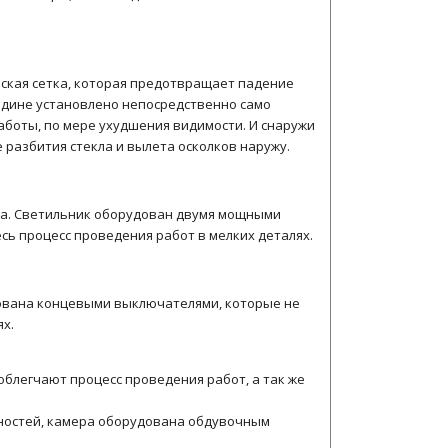
еская сетка, которая предотвращает падение
ередине установлено непосредственно само
работы, по мере ухудшения видимости. И снаружи
 разбития стекла и вылета осколков наружу.
ла. Светильник оборудован двумя мощными
ь процесс проведения работ в мелких деталях.
дована концевыми выключателями, которые не
х.
блегчают процесс проведения работ, а так же
хностей, камера оборудована обдувочным