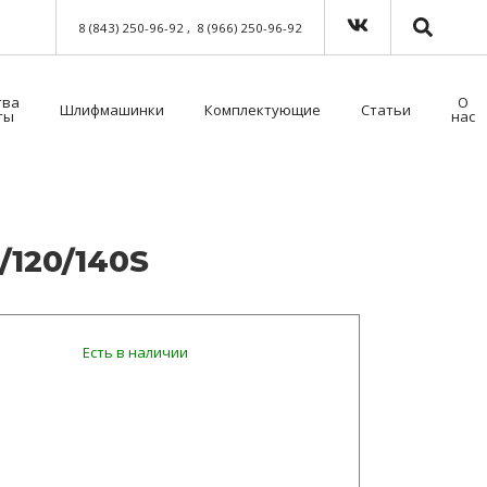
8 (843) 250-96-92
8 (966) 250-96-92
тва
О
Шлифмашинки
Комплектующие
Статьи
ты
нас
Краскораспылители пневматические
Мойка для краскораспылителей. Модель 39500NT с таймером
Пистолет безвоздушного нанесения
Шланги для окрасочного оборудования
Средства индивидуальной защиты (СИЗ)
Методы распыления лакокрасочных материалов
Как выбрать защитный комбинезон?
/120/140S
Есть в наличии