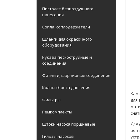
Пистолет безвоздушного
нанесения
Сопла, соплодержатели
Шланги для окрасочного
оборудования
Рукава пескоструйные и
соединения
Фитинги, шарнирные соединения
Краны сброса давления
Кам
Фильтры
для 
мати
Ремкомплекты
снят
Для 
Штоки насоса поршневые
вен
Гильзы насосов
устр