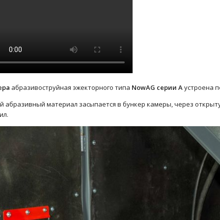
ера
абразивоструйная эжекторного типа
NowAG серии A
устроена п
й абразивный материал засыпается в бункер камеры, через откры
ил.