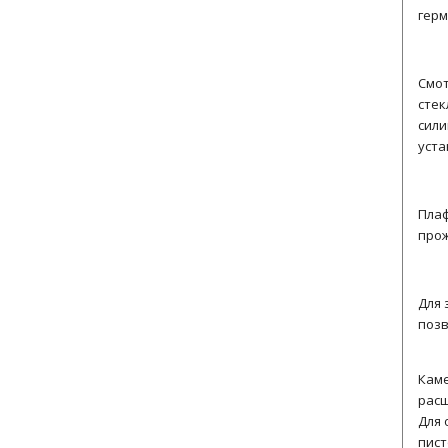
герм
Смот
стек
сили
уста
Плаф
прож
Для 
позв
Каме
расш
Для 
пист