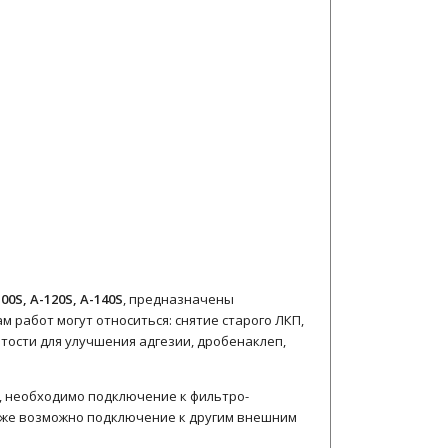
100S, A-120S, A-140S
, предназначены
 работ могут относиться: снятие старого ЛКП,
тости для улучшения адгезии, дробенаклеп,
, необходимо подключение к фильтро-
ак же возможно подключение к другим внешним