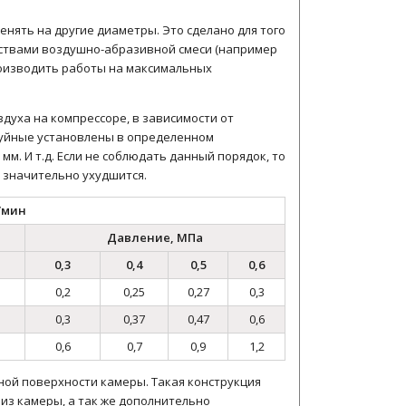
нять на другие диаметры. Это сделано для того
ствами воздушно-абразивной смеси (например
роизводить работы на максимальных
здуха на компрессоре, в зависимости от
руйные установлены в определенном
мм. И т.д. Если не соблюдать данный порядок, то
 значительно ухудшится.
/мин
Давление, МПа
0,3
0,4
0,5
0,6
0,2
0,25
0,27
0,3
0,3
0,37
0,47
0,6
0,6
0,7
0,9
1,2
ой поверхности камеры. Такая конструкция
из камеры, а так же дополнительно