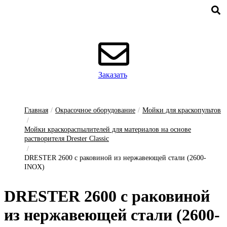
Заказать
Главная
/
Окрасочное оборудование
/
Мойки для краскопультов
/
Мойки краскораспылителей для материалов на основе
растворителя Drester Classic
/
DRESTER 2600 с раковиной из нержавеющей стали (2600-
INOX)
DRESTER 2600 с ра­ко­ви­ной
из нер­жа­ве­ю­щей ста­ли (2600-