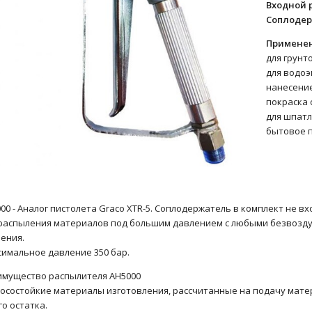
Входной 
Соплоде
Применен
для грунт
для водоэ
нанесение
покраска 
для шпатл
бытовое 
00 - Аналог пистолета Graco XTR-5. Соплодержатель в комплект не вх
распыления материалов под большим давлением с любыми безвоз
ления.
имальное давление 350 бар.
мущество распылителя AH5000
носостойкие материалы изготовления, рассчитанные на подачу мате
го остатка.