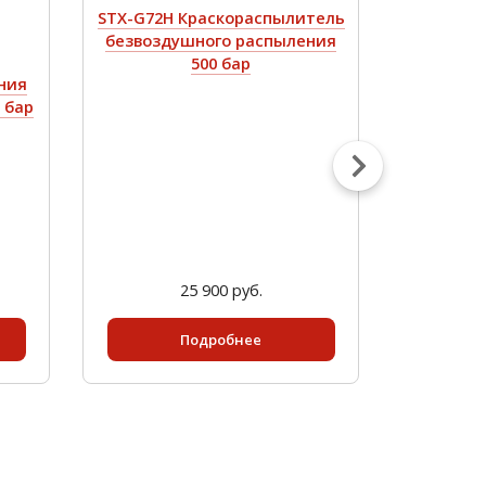
STX-G72H Краскораспылитель
STX-
безвоздушного распыления
краскор
500 бар
ния
 бар
25 900 руб.
Подробнее