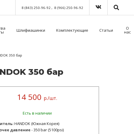
8 (843) 250-96-92
8 (966) 250-96-92
тва
О
Шлифмашинки
Комплектующие
Статьи
ты
нас
Краскораспылители пневматические
Мойка для краскораспылителей. Модель 39500NT с таймером
Пистолет безвоздушного нанесения
Шланги для окрасочного оборудования
Средства индивидуальной защиты (СИЗ)
Методы распыления лакокрасочных материалов
Как выбрать защитный комбинезон?
NDOK 350 бар
HANDOK 350 бар
14 500
р./шт.
Есть в наличии
итель:
HANDOK (Южная Корея)
бочее давление
- 350 bar (5100psi)