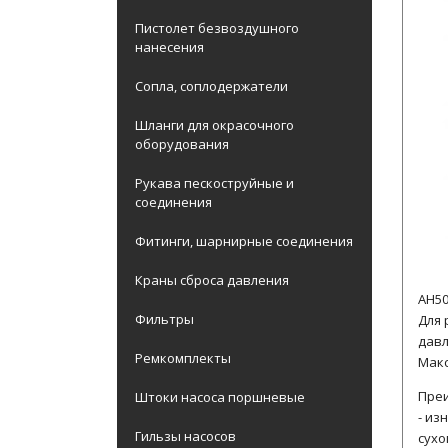
Пистолет безвоздушного
нанесения
Сопла, соплодержатели
Шланги для окрасочного
оборудования
Рукава пескоструйные и
соединения
Фитинги, шарнирные соединения
Краны сброса давления
AH50
Фильтры
Для 
дав
Ремкомплекты
Макс
Преи
Штоки насоса поршневые
- из
Гильзы насосов
сухо