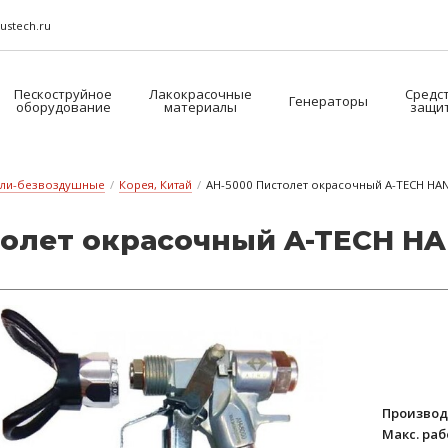
ustech.ru
Пескоструйное
Лакокрасочные
Средс
Генераторы
оборудование
материалы
защи
ели-безвоздушные
/
Корея, Китай
/
AH-5000 Пистолет окрасочный A-TECH HA
о­лет ок­ра­соч­ный A-TECH 
Производ
Макс. ра