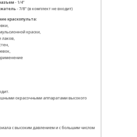
разъем
- 1/4”
ржатель
- 7/8" (в комплект не входит)
ие краскопульта:
овки,
мульсионной краски,
 лаков,
стен,
евок,
применение
одит.
душными окрасочными аппаратами высокого
риала с высоким давлением и с большим числом