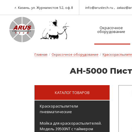
г. Казань, ул. Журналистов 52, оф.8
info@arustech.ru
zakaz@ar
Окрасочное
оборудование
Краскораспылители-пневматические
Шланг для окрасочного оборудования
Главная
/
Окрасочное оборудование
/
Краскораспылит
AH-5000 Пис­т
КАТАЛОГ ТОВАРОВ
Краскораспылители
пневматические
Мойка для краскораспылителей.
Модель 39500NT с таймером