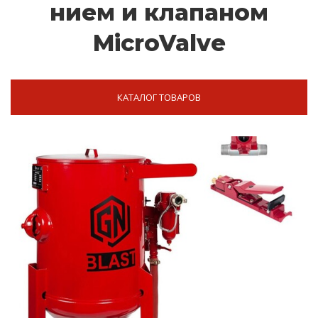
ни­ем и кла­па­ном
MicroValve
КАТАЛОГ ТОВАРОВ