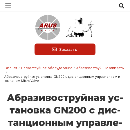
Заказать
Главная
/
Пескоструйное оборудование
/
Абразивоструйные аппараты
/
Абразивоструйная установка GN200 с дистанционным управлением и
клапаном MicroValve
Аб­ра­зи­вос­труй­ная ус­
та­нов­ка GN200 с дис­
танци­он­ным уп­равле­